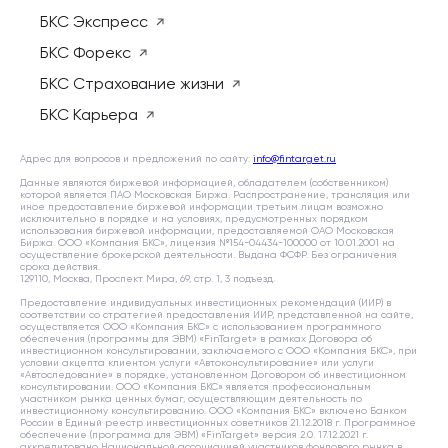
БКС Экспресс
БКС Форекс
БКС Страхование жизни
БКС Карьера
Адрес для вопросов и предложений по сайту:
info@fintarget.ru
Данные являются биржевой информацией, обладателем (собственником)
которой является ПАО Московская Биржа. Распространение, трансляция или
иное предоставление биржевой информации третьим лицам возможно
исключительно в порядке и на условиях, предусмотренных порядком
использования биржевой информации, предоставляемой ОАО Московская
Биржа. ООО «Компания БКС», лицензия №154-04434-100000 от 10.01.2001 на
осуществление брокерской деятельности. Выдана ФСФР. Без ограничения
срока действия.
129110, Москва, Проспект Мира, 69, стр. 1, 3 подъезд.
Предоставление индивидуальных инвестиционных рекомендаций (ИИР) в
соответствии со стратегией предоставления ИИР, представленной на сайте,
осуществляется ООО «Компания БКС» с использованием программного
обеспечения (программы для ЭВМ) «FinTarget» в рамках Договора об
инвестиционном консультировании, заключаемого с ООО «Компания БКС», при
условии акцепта клиентом услуги «Автоконсультирование» или услуги
«Автоследование» в порядке, установленном Договором об инвестиционном
консультировании. ООО «Компания БКС» является профессиональным
участником рынка ценных бумаг, осуществляющим деятельность по
инвестиционному консультированию. ООО «Компания БКС» включено Банком
России в Единый реестр инвестиционных советников 21.12.2018 г. Программное
обеспечение (программа для ЭВМ) «FinTarget» версия 2.0. 17.12.2021 г.
аккредитовано Национальной ассоциацией участников фондового рынка в