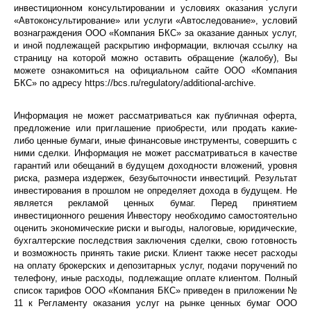
инвестиционном консультировании и условиях оказания услуги
«
Автоконсультирование
» или услуги «
Автоследование
», условий
вознаграждения ООО «Компания БКС» за оказание данных услуг,
и иной подлежащей раскрытию информации, включая ссылку на
страницу на которой можно оставить обращение (жалобу), Вы
можете ознакомиться на официальном сайте ООО «Компания
БКС» по адресу https://bcs.ru/regulatory/additional-archive.
Информация не может рассматриваться как публичная оферта,
предложение или приглашение приобрести, или продать какие-
либо ценные бумаги, иные финансовые инструменты, совершить с
ними сделки. Информация не может рассматриваться в качестве
гарантий или обещаний в будущем доходности вложений, уровня
риска, размера издержек, безубыточности инвестиций. Результат
инвестирования в прошлом не определяет дохода в будущем. Не
является рекламой ценных бумаг. Перед принятием
инвестиционного решения Инвестору необходимо самостоятельно
оценить экономические риски и выгоды, налоговые, юридические,
бухгалтерские последствия заключения сделки, свою готовность
и возможность принять такие риски. Клиент также несет расходы
на оплату брокерских и депозитарных услуг, подачи поручений по
телефону, иные расходы, подлежащие оплате клиентом. Полный
список тарифов ООО «Компания БКС» приведен в приложении №
11 к Регламенту оказания услуг на рынке ценных бумаг ООО