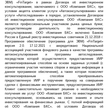
ЭВМ) «
FinTarget
» в рамках Договора об инвестиционном
консультировании, заключаемого с ООО «Компания БКС», при
условии акцепта клиентом услуги «
Автоконсультирование
» или
услуги «
Автоследование
» в порядке, установленном Договором
об инвестиционном консультировании. ООО «Компания БКС»
является профессиональным участником рынка ценных бумаг,
осуществляющим деятельность по инвестиционному
консультированию. ООО «Компания БКС» включено Банком
России в Единый реестр инвестиционных советников 21.12.2018 г.
Программное обеспечение (программа для ЭВМ) «
FinTarget
»
версия 2.0. 17.12.2021 г. аккредитовано Национальной
ассоциацией участников фондового рынка в качестве программы
автоконсультирования
и программы
автоследования
,
посредством которой осуществляется предоставление ИИР
автоматизированным способом на основе заданных условий (с
ограничением участия человека сбором и вводом информации в
данное программное обеспечение), а также которая позволяет
автоматизированным способом преобразовывать
предоставленную ИИР в поручение брокеру на совершение
сделки с финансовыми инструментами, предусмотренными ИИР.
Клиент самостоятельно принимает решение о необходимости
получения им услуг ООО «Компания БКС» по инвестиционному
консультированию, основываясь на своих знаниях и опыте
инвестирования на финансовых рынках. С полной информацией
об ООО «Компания БКС», об условиях Договора об