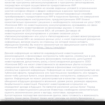
качестве программы автоконсультирования и программы автоследования,
посредством которой осуществляется предоставление ИИР
автоматизированным способом на основе заданных условий (с ограничением
участия человека сбором и вводом информации в данное программное
обеспечение), а также которая позволяет автоматизированным способом
преобразовывать предоставленную ИИР в поручение брокеру на совершение
сделки с финансовыми инструментами, предусмотренными ИИР. Клиент
самостоятельно принимает решение о необходимости получения им услуг ООО
«Компания БКС» по инвестиционному консультированию, основываясь на своих
знаниях и опыте инвестирования на финансовых рынках. С полной
информацией об ООО «Компания БКС», об условиях Договора об
инвестиционном консультировании и условиях оказания услуги
«Автоконсультирование» или услуги «Автоследование», условий вознаграждения
ООО «Компания БКС» за оказание данных услуг, и иной подлежащей раскрытию
информации, включая ссылку на страницу на которой можно оставить
обращение (жалобу), Вы можете ознакомиться на официальном сайте ООО
«Компания БКС» по адресу
https://bcs.ru/regulatory
.
Данная информация не является индивидуальной инвестиционной
рекомендацией, и финансовые инструменты либо сделки, упомянутые в ней,
могут не соответствовать Вашему финансовому положению, цели (целям)
инвестирования, допустимому риску, и (или) ожидаемой доходности. ООО
«Компания БКС» не несет ответственности за возможные убытки в случае
совершения сделок либо инвестирования в финансовые инструменты,
упомянутые в данной информации. Информация не может рассматриваться как
публичная оферта, предложение или приглашение приобрести, или продать
какие-либо ценные бумаги, иные финансовые инструменты, совершить с ними
сделки. Информация не может рассматриваться в качестве гарантий или
обещаний в будущем доходности вложений, уровня риска, размера издержек,
безубыточности инвестиций. Результат инвестирования в прошлом не
определяет дохода в будущем. Не является рекламой ценных бумаг. Перед
принятием инвестиционного решения Инвестору необходимо самостоятельно
оценить экономические риски и выгоды, налоговые, юридические,
бухгалтерские последствия заключения сделки, свою готовность и возможность
принять такие риски. Клиент также несет расходы на оплату брокерских и
депозитарных услуг, подачи поручений по телефону, иные расходы,
подлежащие оплате клиентом. Полный список тарифов ООО «Компания БКС»