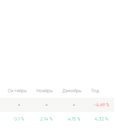
Октябрь
Ноябрь
Декабрь
Год
-
-
-
-4.69 %
0.1 %
2.14 %
4.15 %
4.32 %