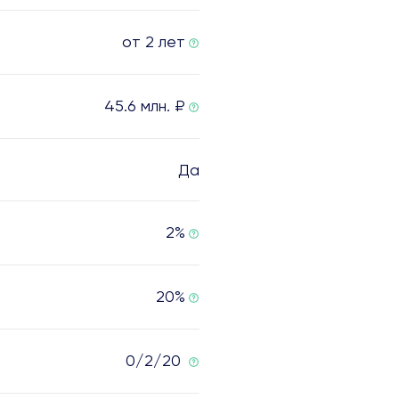
от 2 лет
45.6 млн. ₽
Да
2%
20%
0/2/20