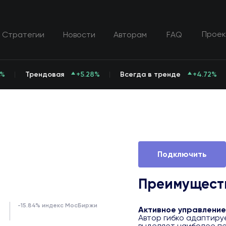
Проек
Стратегии
Новости
Авторам
FAQ
7%
Трендовая
+5.28%
Всегда в тренде
+4.72%
Подключить
Преимущест
-15.84% индекс МосБиржи
Активное управление
Автор гибко адаптиру
выделяет наиболее п