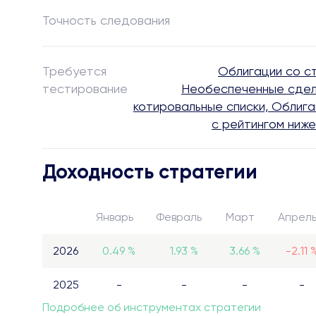
Точность следования
Требуется
Облигации со с
тестирование
Необеспеченные сделк
котировальные списки, Облиг
с рейтингом ниж
Доходность стратегии
Январь
Февраль
Март
Апрел
2026
0.49 %
1.93 %
3.66 %
-2.11 
2025
-
-
-
-
Подробнее об инструментах стратегии