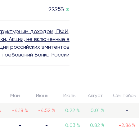
99.95%
труктурным доходом, ПФИ,
и, Акции, не включенные в
ации российских эмитентов
е требований Банка России
ь
Май
Июнь
Июль
Август
Сентябрь
%
-4.18 %
-4.52 %
0.22 %
0.01 %
-
-
-
0.03 %
0.82 %
-2.86 %