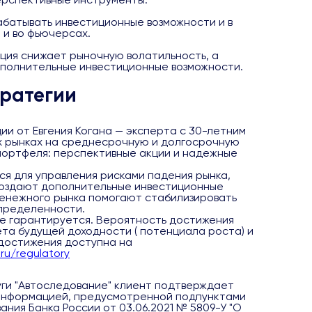
батывать инвестиционные возможности и в
, и во фьючерсах.
ция снижает рыночную волатильность, а
полнительные инвестиционные возможности.
ратегии
ии от Евгения Когана — эксперта с 30-летним
х рынках на среднесрочную и долгосрочную
портфеля: перспективные акции и надежные
я для управления рисками падения рынка,
создают дополнительные инвестиционные
денежного рынка помогают стабилизировать
определенности.
е гарантируется. Вероятность достижения
ета будущей доходности ( потенциала роста) и
 достижения доступна на
.ru/regulatory
ги "Автоследование" клиент подтверждает
 информацией, предусмотренной подпунктами
казания Банка России от 03.06.2021 № 5809-У "О