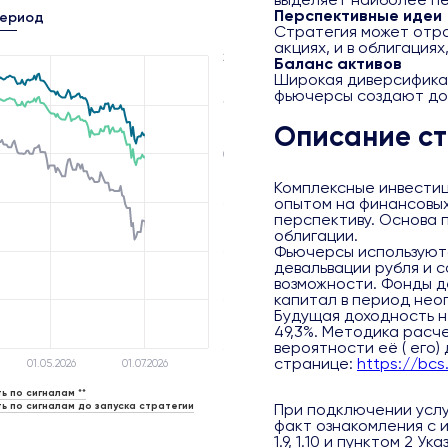
Перспективные идеи
период
Стратегия может отра
акциях, и в облигациях
20
Баланс активов
Широкая диверсифика
фьючерсы создают до
10
Описание ст
0
Комплексные инвестиц
опытом на финансовы
-10
перспективу. Основа 
облигации.
Фьючерсы используютс
-20
девальвации рубля и 
возможности. Фонды 
капитал в период не
-30
Будущая доходность н
49,3%. Методика расч
вероятности её ( его)
-40
странице:
https://bcs
01.05.2026
01.07.2026
ь по сигналам **
ь по сигналам до запуска стратегии
При подключении услу
факт ознакомления с
1.9, 1.10 и пунктом 2 У