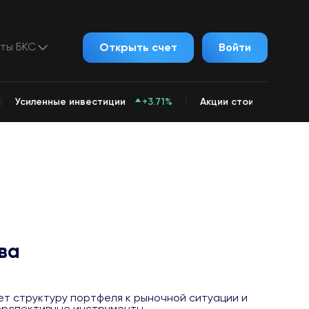
ты БКС
Открыть счет
Войти
Усиленные инвестиции
+3.71%
Акции стоимости
Уси
+
ва
ет структуру портфеля к рыночной ситуации и
ерспективные инструменты.