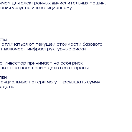
ммам для электронных вычислительных машин,
зания услуг по инвестиционному
кты
отличаться от текущей стоимости базового
кт включает инфраструктурные риски
, инвестор принимает на себя риск
льств по погашению долга со стороны
лки
тенциальные потери могут превышать сумму
едств.