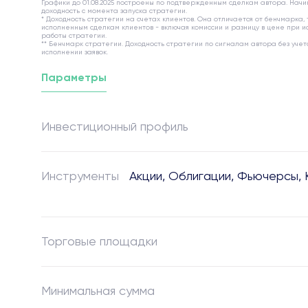
Графики до 01.08.2025 построены по подтвержденным сделкам автора. Начин
доходность с момента запуска стратегии.
* Доходность стратегии на счетах клиентов. Она отличается от бенчмарка,
исполненным сделкам клиентов - включая комиссии и разницу в цене при ис
работы стратегии.
** Бенчмарк стратегии. Доходность стратегии по сигналам автора без учет
исполнении заявок.
Параметры
Инвестиционный профиль
Инструменты
Акции, Облигации, Фьючерсы,
Торговые площадки
Минимальная сумма