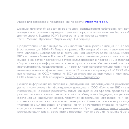
Адрес для вопросов и предложений по сайту:
info@fintarget.ru
Данные являются биржевой информацией, обладателем (собственником) ко
порядке и на условиях, предусмотренных порядком использования биржево
деятельности. Выдана ФСФР. Без ограничения срока действия.
129110, Москва, Проспект Мира, 69, стр. 1, 3 подъезд.
Предоставление индивидуальных инвестиционных рекомендаций (ИИР) в со
(программы для ЭВМ) «FinTarget» в рамках Договора об инвестиционном ко
установленном Договором об инвестиционном консультировании. ООО «Ком
БКС» включено Банком России в Единый реестр инвестиционных советников 21
рынка в качестве программы автоконсультирования и программы автоследо
сбором и вводом информации в данное программное обеспечение), а такж
инструментами, предусмотренными ИИР. Клиент самостоятельно принимает 
инвестирования на финансовых рынках. С полной информацией об ООО «Комп
вознаграждения ООО «Компания БКС» за оказание данных услуг, и иной по
ООО «Компания БКС» по адресу
https://bcs.ru/regulatory
.
Данная информация не является индивидуальной инвестиционной рекоменда
допустимому риску, и (или) ожидаемой доходности. ООО «Компания БКС» не
Информация не может рассматриваться как публичная оферта, предложени
рассматриваться в качестве гарантий или обещаний в будущем доходности 
рекламой ценных бумаг. Перед принятием инвестиционного решения Инвест
готовность и возможность принять такие риски. Клиент также несет расхо
«Компания БКС» приведен в
приложении № 11
к Регламенту оказания услуг
осуществлением операций на рынке ценных бумаг;
информацией о рисках
раскрывающим риски
, связанные с проведением операций на рынке фьюче