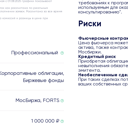
ая с 01.08.2025 графики показывают
требованиях к програ
используемым для ока
 так как рассчитана по реальным
консультированию".
полнении заявок. Рассчитана за все время
а комиссий и разницы в цене при
Риски
Фьючерсные контра
Цена фьючерса может 
актива, также контра
Мосбиржи.
Профессиональный
Кредитный риск
Приобретая облигацию
невыполнения обязате
эмитента.
 Корпоративные облигации,
Необеспеченные сде
При таких сделках по
Биржевые фонды
ваших собственных ср
МосБиржа, FORTS
1 000 000 ₽