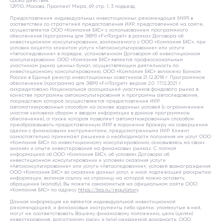
срока действия.
129110, Москва, Проспект Мира, 69, стр. 1, 3 подъезд.
Предоставление индивидуальных инвестиционных рекомендаций (ИИР) в
соответствии со стратегией предоставления ИИР, представленной на сайте,
осуществляется ООО «Компания БКС» с использованием программного
обеспечения (программы для ЭВМ) «FinTarget» в рамках Договора об
инвестиционном консультировании, заключаемого с ООО «Компания БКС», при
условии акцепта клиентом услуги «Автоконсультирование» или услуги
«Автоследование» в порядке, установленном Договором об инвестиционном
консультировании. ООО «Компания БКС» является профессиональным
участником рынка ценных бумаг, осуществляющим деятельность по
инвестиционному консультированию. ООО «Компания БКС» включено Банком
России в Единый реестр инвестиционных советников 21.12.2018 г. Программное
обеспечение (программа для ЭВМ) «FinTarget» версия 2.0. 17.12.2021 г.
аккредитовано Национальной ассоциацией участников фондового рынка в
качестве программы автоконсультирования и программы автоследования,
посредством которой осуществляется предоставление ИИР
автоматизированным способом на основе заданных условий (с ограничением
участия человека сбором и вводом информации в данное программное
обеспечение), а также которая позволяет автоматизированным способом
преобразовывать предоставленную ИИР в поручение брокеру на совершение
сделки с финансовыми инструментами, предусмотренными ИИР. Клиент
самостоятельно принимает решение о необходимости получения им услуг ООО
«Компания БКС» по инвестиционному консультированию, основываясь на своих
знаниях и опыте инвестирования на финансовых рынках. С полной
информацией об ООО «Компания БКС», об условиях Договора об
инвестиционном консультировании и условиях оказания услуги
«Автоконсультирование» или услуги «Автоследование», условий вознаграждения
ООО «Компания БКС» за оказание данных услуг, и иной подлежащей раскрытию
информации, включая ссылку на страницу на которой можно оставить
обращение (жалобу), Вы можете ознакомиться на официальном сайте ООО
«Компания БКС» по адресу
https://bcs.ru/regulatory
.
Данная информация не является индивидуальной инвестиционной
рекомендацией, и финансовые инструменты либо сделки, упомянутые в ней,
могут не соответствовать Вашему финансовому положению, цели (целям)
инвестирования, допустимому риску, и (или) ожидаемой доходности. ООО