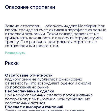
Описание стратегии
Задача стратегии — обогнать индекс Мосбиржи при
любом тренде за счет активов в портфеле из разных
отраслей экономики. Такой подход позволяет не
привязывать доходность к одному инструменту или
тренду. Это рыночно-нейтральная стратегия с
краткосрочным горизонтом.
Стратегия одновременно в равной пропорции
Развернуть
покупает потенциально сильные компании и
открывает шорт по потенциально слабым,
обеспечивая баланс позиций в портфеле.
Риски
Соотношение лонг и шорт — 100% к 100%.
Сильные компании обычно превосходят средний
рыночный рост и устойчивы во время спада, а
Отсутствие отчетности
слабые быстрее дешевеют во время спада и
Ряд компаний не публикуют финансовую
отстают при росте рынка.
отчетность, что затрудняет оценку и анализ
Регулярная ребалансировка портфеля позволяет
их положения на рынке
оперативно заменять акции на более ликвидные и
Необеспеченные сделки
перспективные. Прибыль формируется из разницы в
При необеспеченных сделках потенциальные
динамике между лидерами и аутсайдерами.
потери могут быть больше, чем сумма ваших
Будущая доходность не
собственных активов
гарантируется. Вероятность достижения 50%.
Просчет с выбором компаний
Методика расчета будущей доходности (
Доходность стратегии напрямую зависит