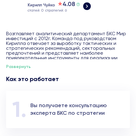
4.08
Кирилл Чуйко
статей: 0
стратегий: 6
Возглавляет аналитический департамент БКС Мир
инвестиций с 2012г. Команда под руководством
Кирилла отвечает за выработку тактических и
стратегических рекомендаций, секторальных
предпочтений и представляет наиболее
привлекательные инструменты для реализации
стратегий. В 2019 г. команда аналитиков заняла 1
Развернуть
место по опросу Extel среди российских
независимых брокеров. Более 10 лет
инвестиционные идеи и портфели, выпускаемые
Как это работает
аналитиками БКС, стабильно опережают рынок.
Вы получаете консультацию
эксперта БКС по стратегии