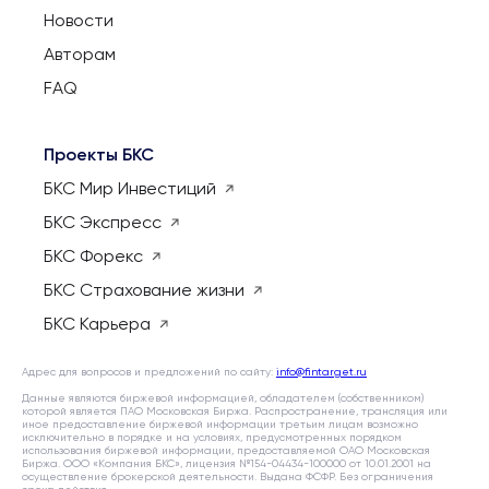
Новости
Авторам
FAQ
Проекты БКС
БКС Мир Инвестиций
БКС Экспресс
БКС Форекс
БКС Страхование жизни
БКС Карьера
Адрес для вопросов и предложений по сайту:
info@fintarget.ru
Данные являются биржевой информацией, обладателем (собственником)
которой является ПАО Московская Биржа. Распространение, трансляция или
иное предоставление биржевой информации третьим лицам возможно
исключительно в порядке и на условиях, предусмотренных порядком
использования биржевой информации, предоставляемой ОАО Московская
Биржа. ООО «Компания БКС», лицензия №154-04434-100000 от 10.01.2001 на
осуществление брокерской деятельности. Выдана ФСФР. Без ограничения