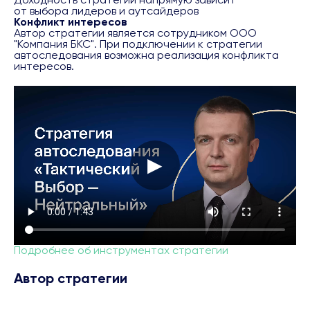
потенциала роста) и вероятности её ( его)
от выбора лидеров и аутсайдеров
достижения доступна на
Конфликт интересов
странице:
https://bcs.ru/regulatory
Автор стратегии является сотрудником ООО
"Компания БКС". При подключении к стратегии
автоследования возможна реализация конфликта
При подключении услуги "Автоследование" клиент подтверждает факт
интересов.
ознакомления с информацией, предусмотренной подпунктами 1.9, 1.10 и
пунктом 2 Указания Банка России от 03.06.2021 № 5809-У "О требованиях к
программам для электронных вычислительных машин, используемым для
оказания услуг по инвестиционному консультированию".
▶
Подробнее об инструментах стратегии
Автор стратегии