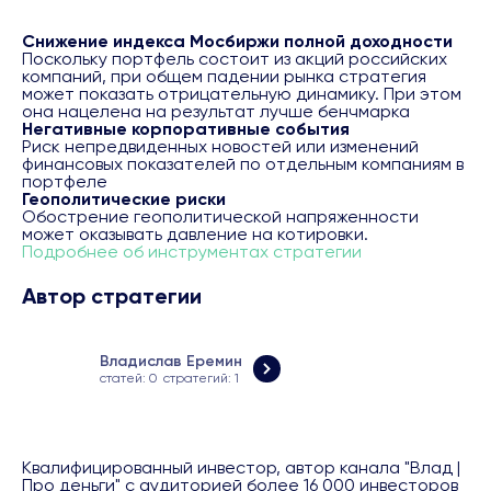
полной доходности минимум на 10 процентных
пунктов в год.
Снижение индекса Мосбиржи полной доходности
Поскольку портфель состоит из акций российских
компаний, при общем падении рынка стратегия
может показать отрицательную динамику. При этом
При подключении услуги "Автоследование" клиент
она нацелена на результат лучше бенчмарка
подтверждает факт ознакомления с информацией,
Негативные корпоративные события
предусмотренной подпунктами 1.9, 1.10 и пунктом 2
Риск непредвиденных новостей или изменений
Указания Банка России от 03.06.2021 № 5809-У "О
финансовых показателей по отдельным компаниям в
требованиях к программам для электронных
портфеле
вычислительных машин, используемым для оказания
Геополитические риски
услуг по инвестиционному консультированию".
Обострение геополитической напряженности
может оказывать давление на котировки.
Подробнее об инструментах стратегии
Автор стратегии
Владислав Еремин
статей: 0
стратегий: 1
Квалифицированный инвестор, автор канала "Влад |
Про деньги" c аудиторией более 16 000 инвесторов