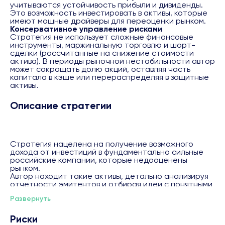
учитываются устойчивость прибыли и дивиденды.
Это возможность инвестировать в активы, которые
имеют мощные драйверы для переоценки рынком.
Консервативное управление рисками
Стратегия не использует сложные финансовые
инструменты, маржинальную торговлю и шорт-
сделки (рассчитанные на снижение стоимости
актива). В периоды рыночной нестабильности автор
может сокращать долю акций, оставляя часть
капитала в кэше или перераспределяя в защитные
активы.
Описание стратегии
Стратегия нацелена на получение возможного
дохода от инвестиций в фундаментально сильные
российские компании, которые недооценены
рынком.
Автор находит такие активы, детально анализируя
отчетности эмитентов и отбирая идеи с понятными
драйверами роста. Это готовое решение для тех,
Развернуть
кто ценит системный профессиональный подход и
не хочет тратить время на самостоятельный
мониторинг рынка.
Риски
Цель стратегии — опережать индекс Мосбиржи