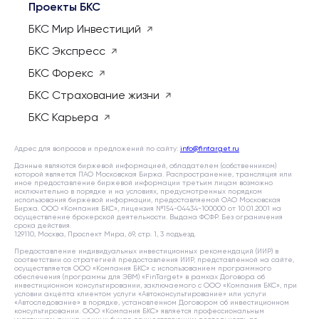
Проекты БКС
БКС Мир Инвестиций
БКС Экспресс
БКС Форекс
БКС Страхование жизни
БКС Карьера
Адрес для вопросов и предложений по сайту:
info@fintarget.ru
Данные являются биржевой информацией, обладателем (собственником)
которой является ПАО Московская Биржа. Распространение, трансляция или
иное предоставление биржевой информации третьим лицам возможно
исключительно в порядке и на условиях, предусмотренных порядком
использования биржевой информации, предоставляемой ОАО Московская
Биржа. ООО «Компания БКС», лицензия №154-04434-100000 от 10.01.2001 на
осуществление брокерской деятельности. Выдана ФСФР. Без ограничения
срока действия.
129110, Москва, Проспект Мира, 69, стр. 1, 3 подъезд.
Предоставление индивидуальных инвестиционных рекомендаций (ИИР) в
соответствии со стратегией предоставления ИИР, представленной на сайте,
осуществляется ООО «Компания БКС» с использованием программного
обеспечения (программы для ЭВМ) «FinTarget» в рамках Договора об
инвестиционном консультировании, заключаемого с ООО «Компания БКС», при
условии акцепта клиентом услуги «Автоконсультирование» или услуги
«Автоследование» в порядке, установленном Договором об инвестиционном
консультировании. ООО «Компания БКС» является профессиональным