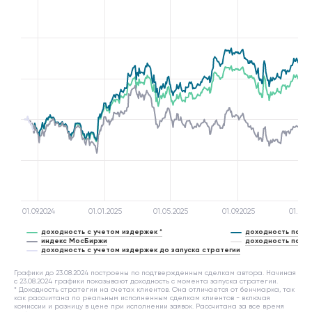
01.09.2024
01.01.2025
01.05.2025
01.09.2025
01.01.2
доходность с учетом издержек *
доходность по си
индекс МосБиржи
доходность по си
доходность с учетом издержек до запуска стратегии
Графики до 23.08.2024 построены по подтвержденным сделкам автора. Начиная
с 23.08.2024 графики показывают доходность с момента запуска стратегии.
* Доходность стратегии на счетах клиентов. Она отличается от бенчмарка, так
как рассчитана по реальным исполненным сделкам клиентов - включая
комиссии и разницу в цене при исполнении заявок. Рассчитана за все время