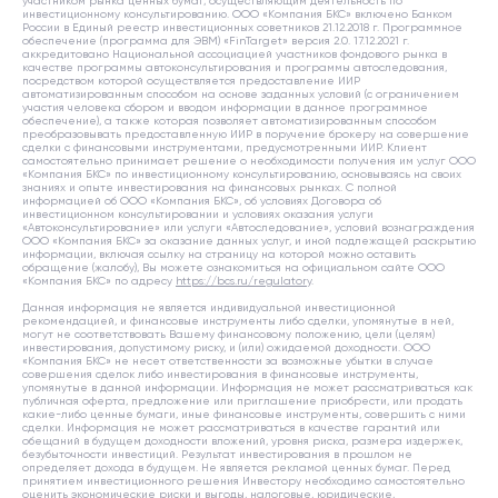
участником рынка ценных бумаг, осуществляющим деятельность по
инвестиционному консультированию. ООО «Компания БКС» включено Банком
России в Единый реестр инвестиционных советников 21.12.2018 г. Программное
обеспечение (программа для ЭВМ) «FinTarget» версия 2.0. 17.12.2021 г.
аккредитовано Национальной ассоциацией участников фондового рынка в
качестве программы автоконсультирования и программы автоследования,
посредством которой осуществляется предоставление ИИР
автоматизированным способом на основе заданных условий (с ограничением
участия человека сбором и вводом информации в данное программное
обеспечение), а также которая позволяет автоматизированным способом
преобразовывать предоставленную ИИР в поручение брокеру на совершение
сделки с финансовыми инструментами, предусмотренными ИИР. Клиент
самостоятельно принимает решение о необходимости получения им услуг ООО
«Компания БКС» по инвестиционному консультированию, основываясь на своих
знаниях и опыте инвестирования на финансовых рынках. С полной
информацией об ООО «Компания БКС», об условиях Договора об
инвестиционном консультировании и условиях оказания услуги
«Автоконсультирование» или услуги «Автоследование», условий вознаграждения
ООО «Компания БКС» за оказание данных услуг, и иной подлежащей раскрытию
информации, включая ссылку на страницу на которой можно оставить
обращение (жалобу), Вы можете ознакомиться на официальном сайте ООО
«Компания БКС» по адресу
https://bcs.ru/regulatory
.
Данная информация не является индивидуальной инвестиционной
рекомендацией, и финансовые инструменты либо сделки, упомянутые в ней,
могут не соответствовать Вашему финансовому положению, цели (целям)
инвестирования, допустимому риску, и (или) ожидаемой доходности. ООО
«Компания БКС» не несет ответственности за возможные убытки в случае
совершения сделок либо инвестирования в финансовые инструменты,
упомянутые в данной информации. Информация не может рассматриваться как
публичная оферта, предложение или приглашение приобрести, или продать
какие-либо ценные бумаги, иные финансовые инструменты, совершить с ними
сделки. Информация не может рассматриваться в качестве гарантий или
обещаний в будущем доходности вложений, уровня риска, размера издержек,
безубыточности инвестиций. Результат инвестирования в прошлом не
определяет дохода в будущем. Не является рекламой ценных бумаг. Перед
принятием инвестиционного решения Инвестору необходимо самостоятельно
оценить экономические риски и выгоды, налоговые, юридические,