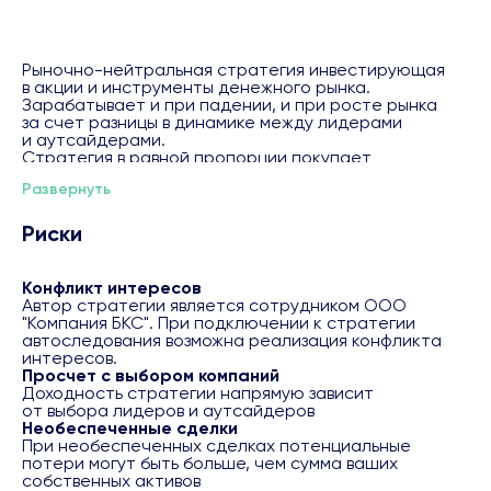
Рыночно-нейтральная стратегия инвестирующая
в акции и инструменты денежного рынка.
Зарабатывает и при падении, и при росте рынка
за счет разницы в динамике между лидерами
и аутсайдерами.
Стратегия в равной пропорции покупает
потенциально сильные компании и открывает шорт
Развернуть
на потенциально слабые. А в периоды повышенной
волатильности инвестирует в инструменты
денежного рынка.
Риски
Компании отбирают на основе анализа бизнес-
показателей, прогнозов аналитиков и текущей
рыночной ситуации.
Конфликт интересов
Сильные компании обычно превосходят средний
Автор стратегии является сотрудником ООО
рыночный рост и устойчивы во время спада, а
"Компания БКС". При подключении к стратегии
слабые быстрее дешевеют во время спада и
автоследования возможна реализация конфликта
отстают при росте рынка.
интересов.
Портфель стратегии сбалансирован, позиции лонг
Просчет с выбором компаний
полностью уравновешивают шорт, и наоборот.
Доходность стратегии напрямую зависит
Прибыль формируется из разницы в динамике между
от выбора лидеров и аутсайдеров
лидерами и аутсайдерами.
Необеспеченные сделки
Будущая доходность не гарантируется.
При необеспеченных сделках потенциальные
Вероятность достижения 50.0%.Методика расчета
потери могут быть больше, чем сумма ваших
будущей доходности ( потенциала роста) и
собственных активов
вероятности её ( его) достижения доступна на