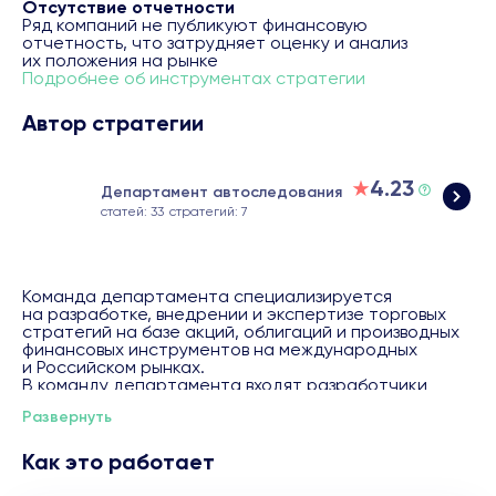
Отсутствие отчетности
странице:
https://bcs.ru/regulatory
Ряд компаний не публикуют финансовую
отчетность, что затрудняет оценку и анализ
их положения на рынке
При подключении услуги "Автоследование" клиент подтверждает факт
Подробнее об инструментах стратегии
ознакомления с информацией, предусмотренной подпунктами 1.9, 1.10 и
пунктом 2 Указания Банка России от 03.06.2021 № 5809-У "О требованиях к
Автор стратегии
программам для электронных вычислительных машин, используемым для
оказания услуг по инвестиционному консультированию".
4.23
Департамент автоследования
статей: 33
стратегий: 7
Команда департамента специализируется
на разработке, внедрении и экспертизе торговых
стратегий на базе акций, облигаций и производных
финансовых инструментов на международных
и Российском рынках.
В команду департамента входят разработчики
стратегий, эксперты с более чем 20‑летним опытом
Развернуть
работы на фондовом рынке. Департамент
производит сам и потребляет аналитический
контент, который ложится в основу создания
Как это работает
стратегий. При создании стратегии
мы основываемся на ведущих мировых и российских