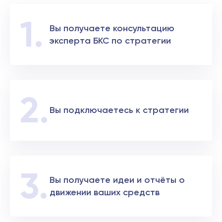
практиках, которые получили подтвержденный
результат в реальном времени.
Особое внимание уделяется риск-менеджменту,
Вы получаете консультацию
риск-аналитики департамента и компании БКС
регулярно проверяют соответствие стратегий
эксперта БКС по стратегии
ключевым параметрам.
Вложившись в наши стратегии, вы можете быть
уверены, что приобрели качественный продукт,
проверенный временем, подтверждённый историей.
Вы подключаетесь к стратегии
Вы получаете идеи и отчёты о
движении ваших средств