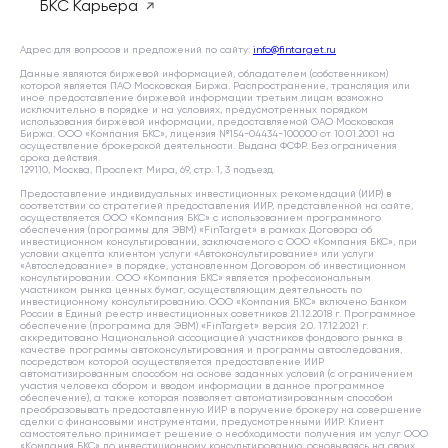
БКС Карьера
Адрес для вопросов и предложений по сайту:
info@fintarget.ru
Данные являются биржевой информацией, обладателем (собственником)
которой является ПАО Московская Биржа. Распространение, трансляция или
иное предоставление биржевой информации третьим лицам возможно
исключительно в порядке и на условиях, предусмотренных порядком
использования биржевой информации, предоставляемой ОАО Московская
Биржа. ООО «Компания БКС», лицензия №154-04434-100000 от 10.01.2001 на
осуществление брокерской деятельности. Выдана ФСФР. Без ограничения
срока действия.
129110, Москва, Проспект Мира, 69, стр. 1, 3 подъезд.
Предоставление индивидуальных инвестиционных рекомендаций (ИИР) в
соответствии со стратегией предоставления ИИР, представленной на сайте,
осуществляется ООО «Компания БКС» с использованием программного
обеспечения (программы для ЭВМ) «FinTarget» в рамках Договора об
инвестиционном консультировании, заключаемого с ООО «Компания БКС», при
условии акцепта клиентом услуги «Автоконсультирование» или услуги
«Автоследование» в порядке, установленном Договором об инвестиционном
консультировании. ООО «Компания БКС» является профессиональным
участником рынка ценных бумаг, осуществляющим деятельность по
инвестиционному консультированию. ООО «Компания БКС» включено Банком
России в Единый реестр инвестиционных советников 21.12.2018 г. Программное
обеспечение (программа для ЭВМ) «FinTarget» версия 2.0. 17.12.2021 г.
аккредитовано Национальной ассоциацией участников фондового рынка в
качестве программы автоконсультирования и программы автоследования,
посредством которой осуществляется предоставление ИИР
автоматизированным способом на основе заданных условий (с ограничением
участия человека сбором и вводом информации в данное программное
обеспечение), а также которая позволяет автоматизированным способом
преобразовывать предоставленную ИИР в поручение брокеру на совершение
сделки с финансовыми инструментами, предусмотренными ИИР. Клиент
самостоятельно принимает решение о необходимости получения им услуг ООО
«Компания БКС» по инвестиционному консультированию, основываясь на своих