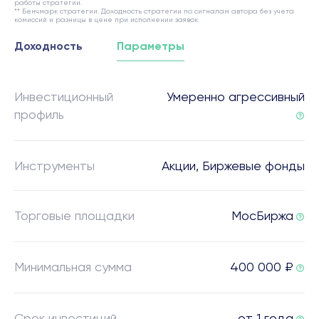
работы стратегии.
** Бенчмарк стратегии. Доходность стратегии по сигналам автора без учета
комиссий и разницы в цене при исполнении заявок.
Доходность
Параметры
Инвестиционный
Умеренно агрессивный
профиль
Инструменты
Акции, Биржевые фонды
Торговые площадки
МосБиржа
Минимальная сумма
400 000 ₽
Срок инвестиций
от 1 года