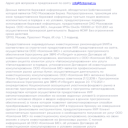
Адрес для вопросов и предложений по сайту:
info@fintarget.ru
Данные являются биржевой информацией, обладателем (собственником)
которой является ПАО Московская Биржа. Распространение, трансляция или
иное предоставление биржевой информации третьим лицам возможно
исключительно в порядке и на условиях, предусмотренных порядком
использования биржевой информации, предоставляемой ОАО Московская
Биржа. ООО «Компания БКС», лицензия №154-04434-100000 от 10.01.2001 на
осуществление брокерской деятельности. Выдана ФСФР. Без ограничения
срока действия.
129110, Москва, Проспект Мира, 69, стр. 1, 3 подъезд.
Предоставление индивидуальных инвестиционных рекомендаций (ИИР) в
соответствии со стратегией предоставления ИИР, представленной на сайте,
осуществляется ООО «Компания БКС» с использованием программного
обеспечения (программы для ЭВМ) «FinTarget» в рамках Договора об
инвестиционном консультировании, заключаемого с ООО «Компания БКС», при
условии акцепта клиентом услуги «Автоконсультирование» или услуги
«Автоследование» в порядке, установленном Договором об инвестиционном
консультировании. ООО «Компания БКС» является профессиональным
участником рынка ценных бумаг, осуществляющим деятельность по
инвестиционному консультированию. ООО «Компания БКС» включено Банком
России в Единый реестр инвестиционных советников 21.12.2018 г. Программное
обеспечение (программа для ЭВМ) «FinTarget» версия 2.0. 17.12.2021 г.
аккредитовано Национальной ассоциацией участников фондового рынка в
качестве программы автоконсультирования и программы автоследования,
посредством которой осуществляется предоставление ИИР
автоматизированным способом на основе заданных условий (с ограничением
участия человека сбором и вводом информации в данное программное
обеспечение), а также которая позволяет автоматизированным способом
преобразовывать предоставленную ИИР в поручение брокеру на совершение
сделки с финансовыми инструментами, предусмотренными ИИР. Клиент
самостоятельно принимает решение о необходимости получения им услуг ООО
«Компания БКС» по инвестиционному консультированию, основываясь на своих
знаниях и опыте инвестирования на финансовых рынках. С полной
информацией об ООО «Компания БКС», об условиях Договора об
инвестиционном консультировании и условиях оказания услуги