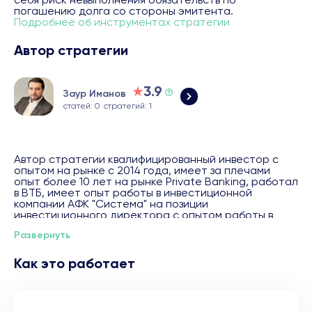
погашению долга со стороны эмитента.
Подробнее об инструментах стратегии
Автор стратегии
3.9
Заур Иманов
статей: 0
стратегий: 1
Автор стратегии квалифицированный инвестор с
опытом на рынке с 2014 года, имеет за плечами
опыт более 10 лет на рынке Private Banking, работал
в ВТБ, имеет опыт работы в инвестиционной
компании АФК "Система" на позиции
инвестиционного директора с опытом работы в
M&A,прямых инвестициях и инвестиционном анализе
Развернуть
компаний. Аттестат ФСФР 1.0.
Как это работает