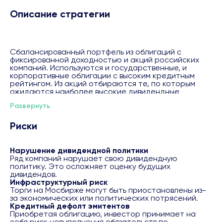
Описание стратегии
Сбалансированный портфель из облигаций с
фиксированной доходностью и акций российских
компаний. Используются и государственные, и
корпоративные облигации с высоким кредитным
рейтингом. Из акций отбираются те, по которым
ожидаются наиболее высокие дивидендные
выплаты. Также допускается использование фондов
Развернуть
денежного рынка.
Будущая доходность не гарантируется.
Вероятность достижения 49,5%. Методика расчета
Риски
будущей доходности ( потенциала роста) и
вероятности её ( его) достижения доступна на
странице:
https://bcs.ru/regulatory
Нарушение дивидендной политики
Ряд компаний нарушает свою дивидендную
политику. Это осложняет оценку будущих
При подключении услуги "Автоследование" клиент
дивидендов.
подтверждает факт ознакомления с информацией,
Инфраструктурный риск
предусмотренной подпунктами 1.9, 1.10 и пунктом 2
Торги на Мосбирже могут быть приостановлены из-
Указания Банка России от 03.06.2021 № 5809-У "О
за экономических или политических потрясений.
требованиях к программам для электронных
Кредитный дефолт эмитентов
вычислительных машин, используемым для оказания
Приобретая облигацию, инвестор принимает на
услуг по инвестиционному консультированию".
себя риск невыполнения обязательств по