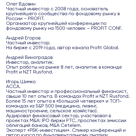
Олег Вдовин
Частный инвестор с 2008 года, основатель
крупнейшего сообщества по фондовому рынку в
России – PROFIT.
Организатор крупнейшей конференции по
фондовому рынку на 1500 человек – PROFIT CONF.
Андрей Егоров
Частный инвестор.
На бирже с 2019 года, автор канала Profit Global.
Андрей Виноградов
Инвестор, аналитик.
Опыт работы на рынке 8 лет, аналитик в команде
Profit и NZT Rusfond.
Игорь Шимко
АССА.
Частный инвестор и профессиональный финансист,
свыше 10 лет опыта. В командах Profit и NZT Rusfond.
Более 15 лет опыта в «Большой четверке» и ТОП-
командах из S&P 500 (медицина, лизинг,
машиностроение, сельское хозяйство).
Аудировал финансовый сектор, участвовал в
проектах M&A: IPO биржи РТС, проспектах эмиссии
облигаций банков, M&A Cetelem.
Эксперт «РБК-инвестиции». Спикер конференций и
автор курса по фундаментальному анализу.