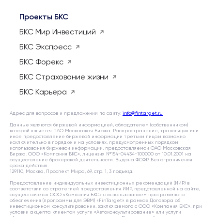
Проекты БКС
БКС Мир Инвестиций
БКС Экспресс
БКС Форекс
БКС Страхование жизни
БКС Карьера
Адрес для вопросов и предложений по сайту:
info@fintarget.ru
Данные являются биржевой информацией, обладателем (собственником)
которой является ПАО Московская Биржа. Распространение, трансляция или
иное предоставление биржевой информации третьим лицам возможно
исключительно в порядке и на условиях, предусмотренных порядком
использования биржевой информации, предоставляемой ОАО Московская
Биржа. ООО «Компания БКС», лицензия №154-04434-100000 от 10.01.2001 на
осуществление брокерской деятельности. Выдана ФСФР. Без ограничения
срока действия.
129110, Москва, Проспект Мира, 69, стр. 1, 3 подъезд.
Предоставление индивидуальных инвестиционных рекомендаций (ИИР) в
соответствии со стратегией предоставления ИИР, представленной на сайте,
осуществляется ООО «Компания БКС» с использованием программного
обеспечения (программы для ЭВМ) «FinTarget» в рамках Договора об
инвестиционном консультировании, заключаемого с ООО «Компания БКС», при
условии акцепта клиентом услуги «Автоконсультирование» или услуги