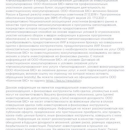
«Автоследование» в порядке, установленном Договором об инвестиционном
консультировании. ООО «Компания БКС» является профессиональным
участником рынка ценных бумаг, осуществляющим деятельность по
инвестиционному консультированию. ООО «Компания БКС» включено Банком
России в Единый реестр инвестиционных советников 21.12.2018 г. Программное
обеспечение (программа для ЭВМ) «FinTarget» версия 2.0. 17.12.2021 г.
аккредитовано Национальной ассоциацией участников фондового рынка в
качестве программы автоконсультирования и программы автоследования,
посредством которой осуществляется предоставление ИИР
автоматизированным способом на основе заданных условий (с ограничением
участия человека сбором и вводом информации в данное программное
обеспечение), а также которая позволяет автоматизированным способом
преобразовывать предоставленную ИИР в поручение брокеру на совершение
сделки с финансовыми инструментами, предусмотренными ИИР. Клиент
самостоятельно принимает решение о необходимости получения им услуг ООО
«Компания БКС» по инвестиционному консультированию, основываясь на своих
знаниях и опыте инвестирования на финансовых рынках. С полной
информацией об ООО «Компания БКС», об условиях Договора об
инвестиционном консультировании и условиях оказания услуги
«Автоконсультирование» или услуги «Автоследование», условий вознаграждения
ООО «Компания БКС» за оказание данных услуг, и иной подлежащей раскрытию
информации, включая ссылку на страницу на которой можно оставить
обращение (жалобу), Вы можете ознакомиться на официальном сайте ООО
«Компания БКС» по адресу
https://bcs.ru/regulatory
.
Данная информация не является индивидуальной инвестиционной
рекомендацией, и финансовые инструменты либо сделки, упомянутые в ней,
могут не соответствовать Вашему финансовому положению, цели (целям)
инвестирования, допустимому риску, и (или) ожидаемой доходности. ООО
«Компания БКС» не несет ответственности за возможные убытки в случае
совершения сделок либо инвестирования в финансовые инструменты,
упомянутые в данной информации. Информация не может рассматриваться как
публичная оферта, предложение или приглашение приобрести, или продать
какие-либо ценные бумаги, иные финансовые инструменты, совершить с ними
сделки. Информация не может рассматриваться в качестве гарантий или
обещаний в будущем доходности вложений, уровня риска, размера издержек,
безубыточности инвестиций. Результат инвестирования в прошлом не
определяет дохода в будущем. Не является рекламой ценных бумаг. Перед