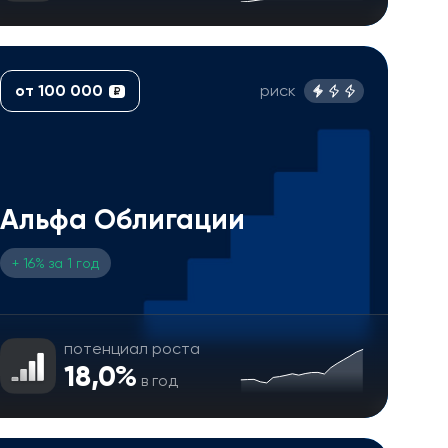
от 100 000
риск
₽
Альфа Облигации
+ 16% за 1 год
потенциал роста
18,0%
в год