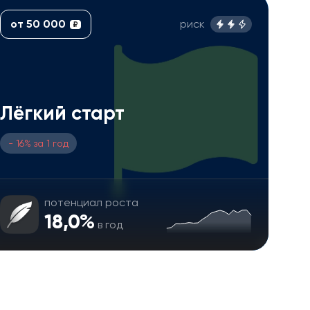
от 50 000
риск
₽
Лёгкий старт
- 16% за 1 год
потенциал роста
18,0%
в год