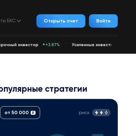
ты БКС
Открыть счет
Войти
срочный инвестор
+3.87%
Усиленные инвестиции
+3.
Уси
опулярные стратегии
от 50 000
риск
₽