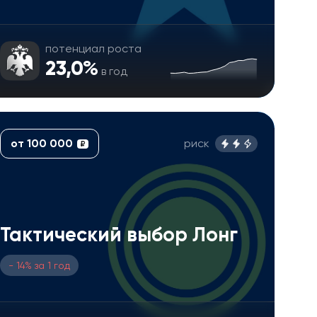
потенциал роста
23,0%
в год
от 100 000
риск
₽
Тактический выбор Лонг
- 14% за 1 год