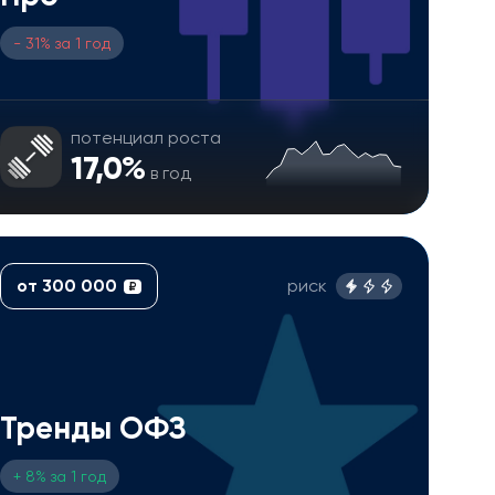
- 31% за 1 год
потенциал роста
17,0%
в год
от 300 000
риск
₽
Тренды ОФЗ
+ 8% за 1 год