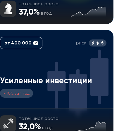
потенциал роста
37,0%
в год
от 400 000
риск
₽
Усиленные инвестиции
- 18% за 1 год
потенциал роста
32,0%
в год