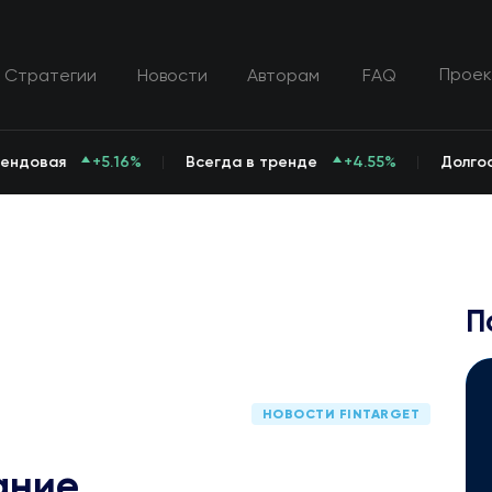
Проек
Стратегии
Новости
Авторам
FAQ
рендовая
+5.16%
Всегда в тренде
+4.55%
Долго
П
НОВОСТИ FINTARGET
ание