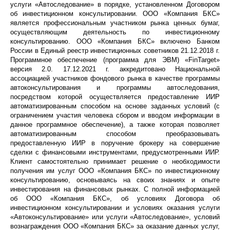
услуги «
Автоследование
» в порядке, установленном Договором
об инвестиционном консультировании. ООО «Компания БКС»
является профессиональным участником рынка ценных бумаг,
осуществляющим деятельность по инвестиционному
консультированию. ООО «Компания БКС» включено Банком
России в Единый реестр инвестиционных советников 21.12.2018 г.
Программное обеспечение (программа для ЭВМ) «
FinTarget
»
версия 2.0. 17.12.2021 г. аккредитовано Национальной
ассоциацией участников фондового рынка в качестве программы
автоконсультирования
и программы
автоследования
,
посредством которой осуществляется предоставление ИИР
автоматизированным способом на основе заданных условий (с
ограничением участия человека сбором и вводом информации в
данное программное обеспечение), а также которая позволяет
автоматизированным способом преобразовывать
предоставленную ИИР в поручение брокеру на совершение
сделки с финансовыми инструментами, предусмотренными ИИР.
Клиент самостоятельно принимает решение о необходимости
получения им услуг ООО «Компания БКС» по инвестиционному
консультированию, основываясь на своих знаниях и опыте
инвестирования на финансовых рынках. С полной информацией
об ООО «Компания БКС», об условиях Договора об
инвестиционном консультировании и условиях оказания услуги
«
Автоконсультирование
» или услуги «
Автоследование
», условий
вознаграждения ООО «Компания БКС» за оказание данных услуг,