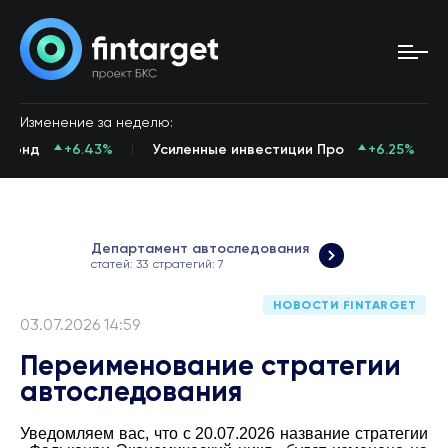
М
Изменение за неделю:
тлэнд
+6.43%
Усиленные инвестиции Про
+6.25%
Департамент автоследования
статей: 33
стратегий: 7
НОВОСТИ FINTARGET
03.07.2026 14:59
Переименование стратегии
автоследования
Уведомляем вас, что с 20.07.2026 название стратегии