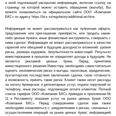
и иной подлежащей раскрытию информации, включая ссылку на
страницу на которой можно оставить обращение (жалобу), Вы
можете ознакомиться на официальном сайте ООО «Компания
БКС» по адресу https://bcs.ru/regulatory/additional-archive.
Информация не может рассматриваться как публичная оферта,
предложение или приглашение приобрести, или продать какие-
либо ценные бумаги, иные финансовые инструменты, совершить с
ними сделки. Информация не может рассматриваться в качестве
гарантий или обещаний в будущем доходности вложений, уровня
риска, размера издержек, безубыточности инвестиций. Результат
инвестирования в прошлом не определяет дохода в будущем. Не
является рекламой ценных бумаг. Перед принятием
инвестиционного решения Инвестору необходимо самостоятельно
оценить экономические риски и выгоды, налоговые, юридические,
бухгалтерские последствия заключения сделки, свою готовность
и возможность принять такие риски. Клиент также несет расходы
на оплату брокерских и депозитарных услуг, подачи поручений по
телефону, иные расходы, подлежащие оплате клиентом. Полный
список тарифов ООО «Компания БКС» приведен в приложении №
11 к Регламенту оказания услуг на рынке ценных бумаг ООО
«Компания БКС». Перед совершением сделок вам также
необходимо ознакомиться с: уведомлением о рисках, связанных с
осуществлением операций на рынке ценных бумаг; информацией