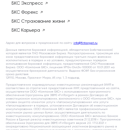
БКС Экспресс
БКС Форекс
БКС Страхование жизни
БКС Карьера
Адрес для вопросов и предложений по сайту:
info@fintarget.ru
Данные являются биржевой информацией, обладателем (собственником)
которой является ПАО Московская Биржа. Распространение, трансляция или
иное предоставление биржевой информации третьим лицам возможно
исключительно в порядке и на условиях, предусмотренных порядком
использования биржевой информации, предоставляемой ОАО Московская
Биржа. ООО «Компания БКС», лицензия №154-04434-100000 от 10.01.2001 на
осуществление брокерской деятельности. Выдана ФСФР. Без ограничения
срока действия.
129110, Москва, Проспект Мира, 69, стр. 1, 3 подъезд.
Предоставление индивидуальных инвестиционных рекомендаций (ИИР) в
соответствии со стратегией предоставления ИИР, представленной на сайте,
осуществляется ООО «Компания БКС» с использованием программного
обеспечения (программы для ЭВМ) «FinTarget» в рамках Договора об
инвестиционном консультировании, заключаемого с ООО «Компания БКС», при
условии акцепта клиентом услуги «Автоконсультирование» или услуги
«Автоследование» в порядке, установленном Договором об инвестиционном
консультировании. ООО «Компания БКС» является профессиональным
участником рынка ценных бумаг, осуществляющим деятельность по
инвестиционному консультированию. ООО «Компания БКС» включено Банком
России в Единый реестр инвестиционных советников 21.12.2018 г. Программное
обеспечение (программа для ЭВМ) «FinTarget» версия 2.0. 17.12.2021 г.
аккредитовано Национальной ассоциацией участников фондового рынка в
качестве программы автоконсультирования и программы автоследования,