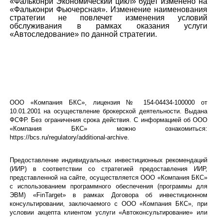
«
Фальконри
Экономический цикл» будет изменено на
«
Фальконри
Фьючерсная». Изменение наименования
стратегии не повлечет изменения условий
обслуживания в рамках оказания услуги
«
Автоследование
» по данной стратегии.
ООО «Компания БКС», лицензия № 154-04434-100000 от
10.01.2001 на осуществление брокерской деятельности. Выдана
ФСФР. Без ограничения срока действия. С информацией об ООО
«Компания БКС» можно ознакомиться:
https://bcs.ru/regulatory/additional-archive.
Предоставление индивидуальных инвестиционных рекомендаций
(ИИР) в соответствии со стратегией предоставления ИИР,
представленной на сайте, осуществляется ООО «Компания БКС»
с использованием программного обеспечения (программы для
ЭВМ) «
FinTarget
» в рамках Договора об инвестиционном
консультировании, заключаемого с ООО «Компания БКС», при
условии акцепта клиентом услуги «
Автоконсультирование
» или